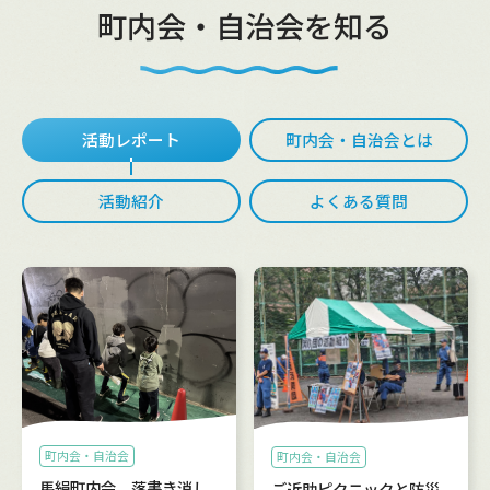
町内会・自治会を知る
活動レポート
町内会・自治会とは
活動紹介
よくある質問
町内会・自治会
町内会・自治会
馬絹町内会 落書き消し
ご近助ピクニックと防災