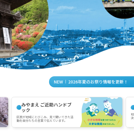
2026年夏のお祭り情報を更新！
NEW
みやまえ ご近助ハンドブ
ック
地
区民が地域にとびこみ、見て聞いてきた活
決
動を自分たちの言葉で伝えています。