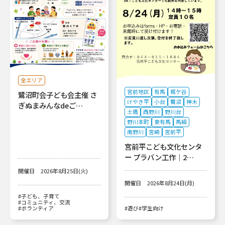
全エリア
宮前地区
有馬
梶ケ谷
鷺沼町会子ども会主催 さ
けやき平
小台
鷺沼
神木
ぎぬまみんなdeご…
土橋
西野川
野川台
野川本町
東有馬
馬絹
南野川
宮崎
宮前平
宮前平こども文化センタ
ー プラバン工作｜2…
開催日
2026年8月25日(火)
開催日
2026年8月24日(月)
#子ども、子育て
#コミュニティ、交流
#ボランティア
#遊び
#学生向け