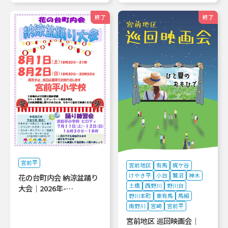
終了
終了
宮前平
宮前地区
有馬
梶ケ谷
けやき平
小台
鷺沼
神木
花の台町内会 納涼盆踊り
土橋
西野川
野川台
大会｜2026年-…
野川本町
東有馬
馬絹
南野川
宮崎
宮前平
宮前地区 巡回映画会｜