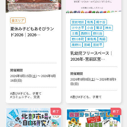
全エリア
宮前地区
有馬
梶ケ谷
けやき平
小台
鷺沼
神木
夏休み子どもあそびラン
土橋
西野川
野川台
ド2026｜2026…
野川本町
東有馬
馬絹
南野川
宮崎
宮前平
乳幼児フリースペース｜
2026年-宮前区宮…
開催期間
開催期間
2026年8月15日(土) ～ 2026年8月
2026年8月8日(土) ～ 2026年8月9
16日(日)
日(日)
#遊び
#子ども、子育て
#コミュニティ、交流
#遊び
#子ども、子育て
終了
終了