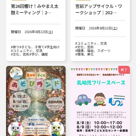
第26回響け！みやまえ太
宮前アップサイクル・ワ
鼓ミーティング｜2…
ークショップ｜202…
開催日
2026年8月22日(土)
開催日
2026年8月22日(土)
#コミュニティ、交流
#祭り
#子ども、子育て
#学生向け
#文化、芸術
#コミュニティ、交流
#健康、福祉、スポーツ
#文化、芸術
#学び、講座
#環境、美化
終了