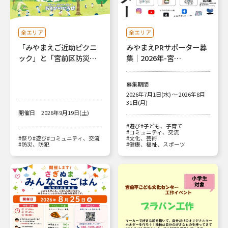
全エリア
全エリア
「みやまえご近助ピクニ
みやまえPRサポーター募
ック」と「宮前区防災…
集｜2026年-宮…
募集期間
2026年7月1日(水) ～ 2026年8月
31日(月)
開催日
2026年9月19日(土)
#遊び
#子ども、子育て
#コミュニティ、交流
#祭り
#遊び
#コミュニティ、交流
#文化、芸術
#防災、防犯
#健康、福祉、スポーツ