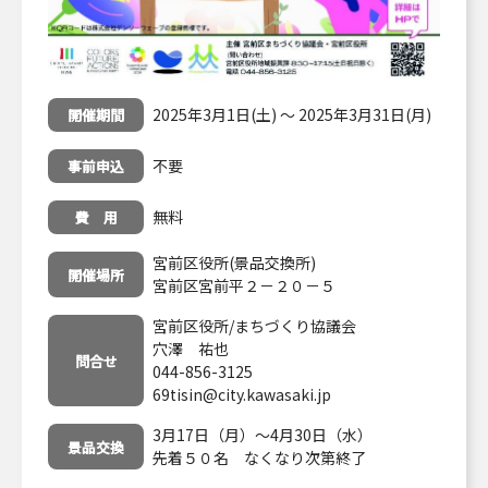
2025年3月1日(土) ～ 2025年3月31日(月)
開催期間
不要
事前申込
無料
費 用
宮前区役所(景品交換所)
開催場所
宮前区宮前平２－２０－５
宮前区役所/まちづくり協議会
穴澤 祐也
問合せ
044-856-3125
69tisin@city.kawasaki.jp
3月17日（月）〜4月30日（水）
景品交換
先着５０名 なくなり次第終了