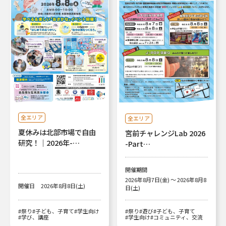
全エリア
全エリア
夏休みは北部市場で自由
宮前チャレンジLab 2026
研究！｜2026年-…
-Part…
開催期間
2026年8月7日(金) ～ 2026年8月8
開催日
2026年8月8日(土)
日(土)
#祭り
#子ども、子育て
#学生向け
#祭り
#遊び
#子ども、子育て
#学び、講座
#学生向け
#コミュニティ、交流