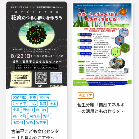
全エリア
宮前地区
有馬
梶ケ谷
けやき平
小台
鷺沼
神木
菅生分館「自然エネルギ
土橋
西野川
野川台
ーの活用ともの作りを…
野川本町
東有馬
馬絹
南野川
宮崎
宮前平
宮前平こども文化センタ
ー「８月おやこ工作～…