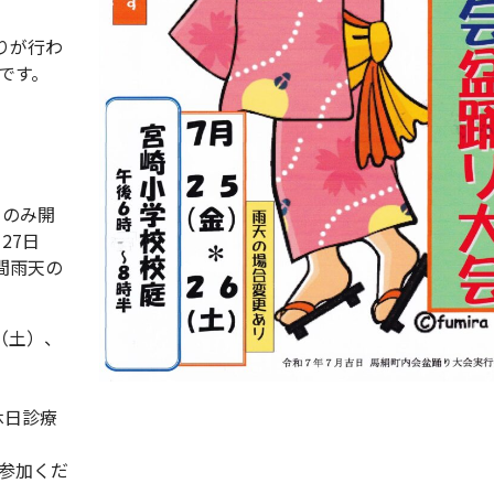
りが行わ
です。
日のみ開
27日
間雨天の
（土）、
休日診療
参加くだ