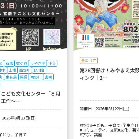
全エリア
区
有馬
梶ケ谷
けやき平
小台
第26回響け！みやまえ太
神木
土橋
西野川
野川台
ィング｜2…
町
東有馬
馬絹
南野川
宮崎
平こども文化センター「８月
こ工作～…
開催日
2026年8月22日(土)
2026年8月23日(日)
#祭り
#子ども、子育て
#学生向け
#コミュニティ、交流
#文化、芸
子ども、子育て
#学び、講座