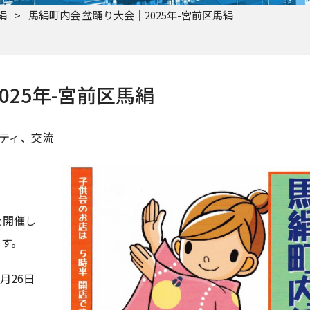
絹
>
馬絹町内会 盆踊り大会｜2025年-宮前区馬絹
025年-宮前区馬絹
ニティ、交流
を開催し
ます。
7月26日