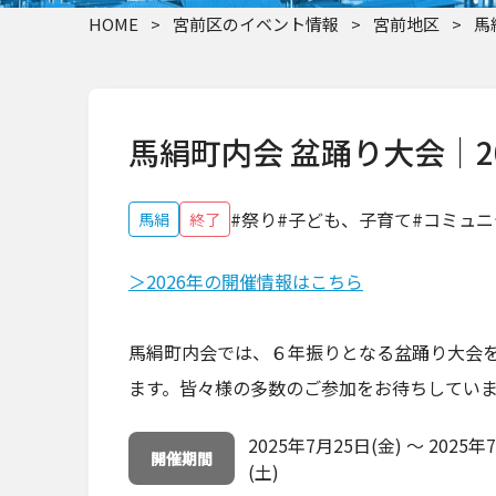
HOME
>
宮前区のイベント情報
>
宮前地区
>
馬
馬絹町内会 盆踊り大会｜2
#祭り
#子ども、子育て
#コミュ
馬絹
終了
＞2026年の開催情報はこちら
馬絹町内会では、６年振りとなる盆踊り大会
ます。皆々様の多数のご参加をお待ちしてい
2025年7月25日(金) ～ 2025年
開催期間
(土)