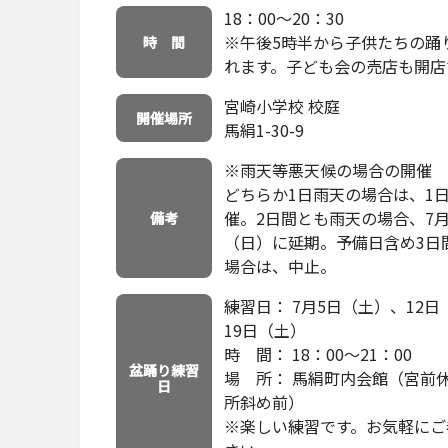
18：00～20：30
※午後5時半から子供たちの踊
時 間
れます。子ども会の売店も開店
宮崎小学校 校庭
開催場所
馬絹1-30-9
※雨天等悪天候の場合の開催
どちらか1日雨天の場合は、1
催。2日間とも雨天の場合、7月
備考
（日）に延期。予備日含め3日
場合は、中止。
練習日： 7月5日（土）、12日
19日（土）
時 間： 18：00～21：00
盆踊り練習
場 所： 馬絹町内会館（宮前
日
所斜め前）
※楽しい練習です。お気軽にご