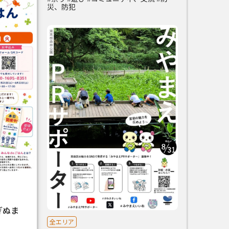
災、防犯
ぎぬま
全エリア