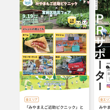
全エリア
全エリ
「みやまえご近助ピクニック」と
みや