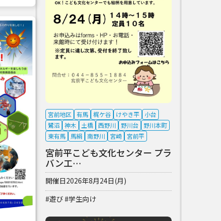
宮前地区
有馬
梶ケ谷
けやき平
小台
鷺沼
神木
土橋
西野川
野川台
野川本町
東有馬
馬絹
南野川
宮崎
宮前平
宮前平こども文化センター プラ
バン工…
開催日
2026年8月24日(月)
#遊び
#学生向け