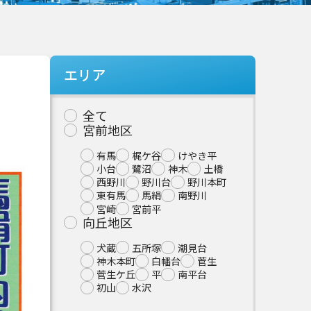
エリア
全て
宮前地区
有馬
梶ケ谷
けやき平
小台
鷺沼
神木
土橋
西野川
野川台
野川本町
東有馬
馬絹
南野川
宮崎
宮前平
向丘地区
犬蔵
五所塚
潮見台
神木本町
白幡台
菅生
菅生ケ丘
平
南平台
初山
水沢