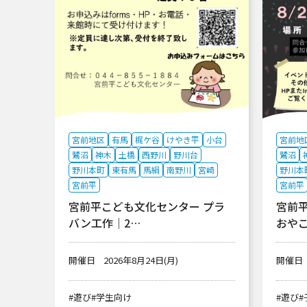
宮前地区
有馬
梶ケ谷
けやき平
小台
宮前地
鷺沼
神木
土橋
西野川
野川台
鷺沼
野川本町
東有馬
馬絹
南野川
宮崎
野川本
宮前平
宮前平
宮前平こども文化センター プラ
宮前
バン工作｜2…
おや
開催日
2026年8月24日(月)
開催日
#遊び
#学生向け
#遊び
#