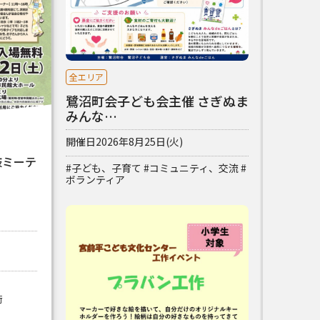
全エリア
鷺沼町会子ども会主催 さぎぬま
みんな…
開催日
2026年8月25日(火)
鼓ミーテ
#子ども、子育て
#コミュニティ、交流
#
ボランティア
術