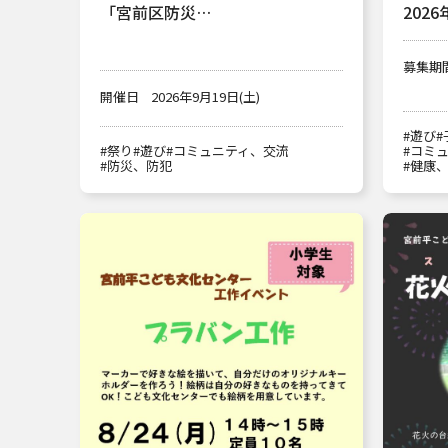
「宮前区防災…
2026
募集期
開催日
2026年9月19日(土)
#遊び
#
#祭り
#遊び
#コミュニティ、交流
#コミ
#防災、防犯
#健康