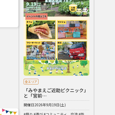
全エリア
「みやまえご近助ピクニック」
と「宮前…
開催日
2026年9月19日(土)
#祭り
#遊び
#コミュニティ、交流
#防