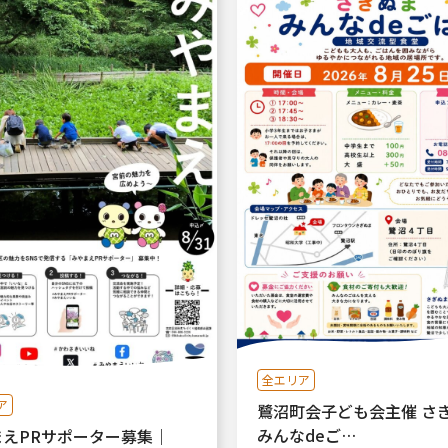
全エリア
ア
鷺沼町会子ども会主催 さ
みんなdeご…
まえPRサポーター募集｜