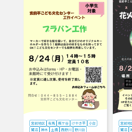
宮前地区
有馬
梶ケ谷
けやき平
小台
宮前地
鷺沼
神木
土橋
西野川
野川台
鷺沼