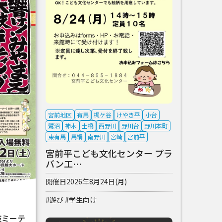
宮前地区
有馬
梶ケ谷
けやき平
小台
鷺沼
神木
土橋
西野川
野川台
野川本町
東有馬
馬絹
南野川
宮崎
宮前平
宮前平こども文化センター プラ
バン工…
開催日
2026年8月24日(月)
#遊び
#学生向け
鼓ミーテ