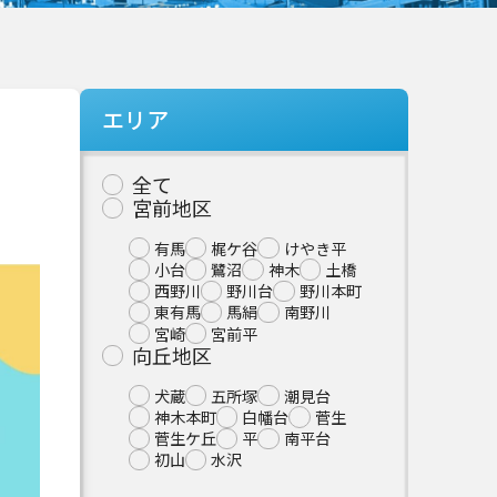
エリア
全て
宮前地区
有馬
梶ケ谷
けやき平
小台
鷺沼
神木
土橋
西野川
野川台
野川本町
東有馬
馬絹
南野川
宮崎
宮前平
向丘地区
犬蔵
五所塚
潮見台
神木本町
白幡台
菅生
菅生ケ丘
平
南平台
初山
水沢