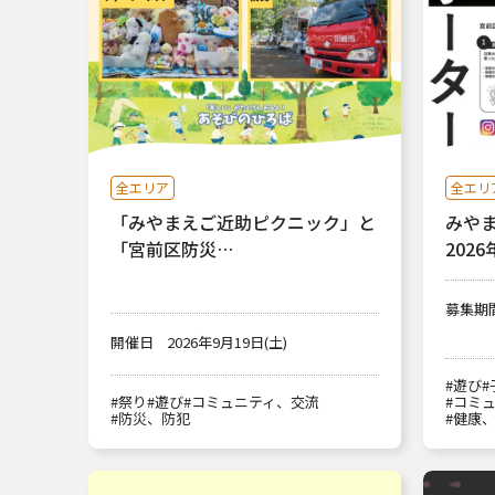
全エリア
全エリ
「みやまえご近助ピクニック」と
みや
「宮前区防災…
2026
募集期
開催日
2026年9月19日(土)
#遊び
#
#祭り
#遊び
#コミュニティ、交流
#コミ
#防災、防犯
#健康