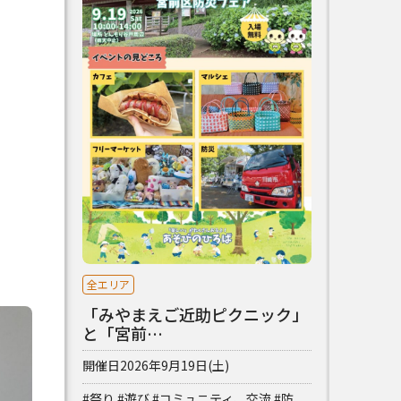
全エリア
「みやまえご近助ピクニック」
と「宮前…
開催日
2026年9月19日(土)
#祭り
#遊び
#コミュニティ、交流
#防