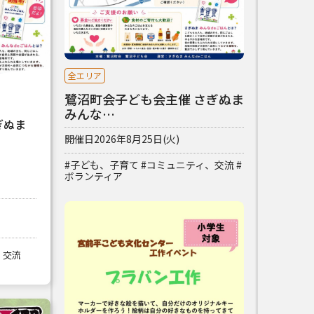
全エリア
鷺沼町会子ども会主催 さぎぬま
みんな…
ぎぬま
開催日
2026年8月25日(火)
#子ども、子育て
#コミュニティ、交流
#
ボランティア
、交流