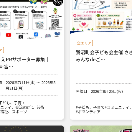
全エリア
ア
鷺沼町会子ども会主催 さ
みんなdeご…
まえPRサポーター募集｜
年-宮…
間
2026年7月1日(水) ～ 2026年8
月31日(月)
開催日
2026年8月25日(火)
子ども、子育て
ュニティ、交流
#文化、芸術
#子ども、子育て
#コミュニティ
、福祉、スポーツ
#ボランティア