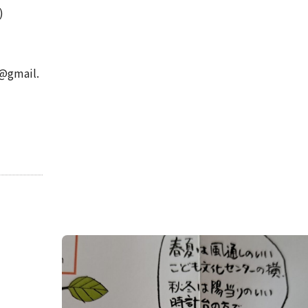
)
@gmail.