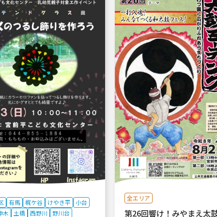
全エリア
区
有馬
梶ケ谷
けやき平
小台
第26回響け！みやまえ太
神木
土橋
西野川
野川台