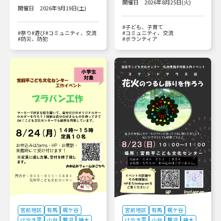
開催日
2026年8月25日(火)
開催日
2026年9月19日(土)
#子ども、子育て
#祭り
#遊び
#コミュニティ、交流
#コミュニティ、交流
#防災、防犯
#ボランティア
宮前地区
有馬
梶ケ谷
宮前地区
有馬
梶ケ谷
けやき平
小台
鷺沼
神木
けやき平
小台
鷺沼
神木