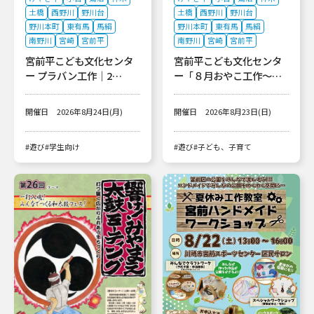
土橋
西野川
野川台
土橋
西野川
野川台
野川本町
東有馬
馬絹
野川本町
東有馬
馬絹
南野川
宮崎
宮前平
南野川
宮崎
宮前平
宮前平こども文化センタ
宮前平こども文化センタ
ー プラバン工作｜2…
ー「８月おやこ工作～…
開催日
2026年8月24日(月)
開催日
2026年8月23日(日)
#遊び
#学生向け
#遊び
#子ども、子育て