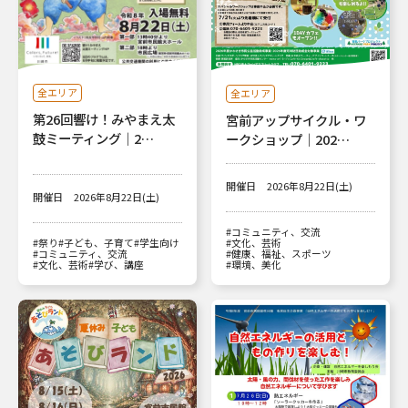
全エリア
全エリア
第26回響け！みやまえ太
宮前アップサイクル・ワ
鼓ミーティング｜2…
ークショップ｜202…
開催日
2026年8月22日(土)
開催日
2026年8月22日(土)
#コミュニティ、交流
#祭り
#子ども、子育て
#学生向け
#文化、芸術
#コミュニティ、交流
#健康、福祉、スポーツ
#文化、芸術
#学び、講座
#環境、美化