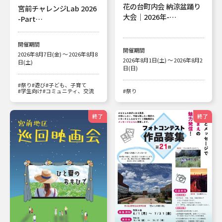
花の台町内会 納涼盆踊り
宮前チャレンジLab 2026
大会｜2026年-…
-Part…
開催期間
開催期間
2026年8月7日(金) ～ 2026年8月8
2026年8月1日(土) ～ 2026年8月2
日(土)
日(日)
#祭り
#遊び
#子ども、子育て
#学生向け
#コミュニティ、交流
#祭り
終了
終了