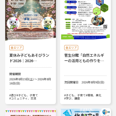
全エリア
全エリア
夏休み子どもあそびラン
菅生分館「自然エネルギ
ド2026｜2026…
ーの活用ともの作りを…
開催期間
2026年8月15日(土) ～ 2026年8月
次回開催日
2026年8月9日(日)
16日(日)
#遊び
#子ども、子育て
#子ども、子育て
#環境、美化
#コミュニティ、交流
#学び、講座