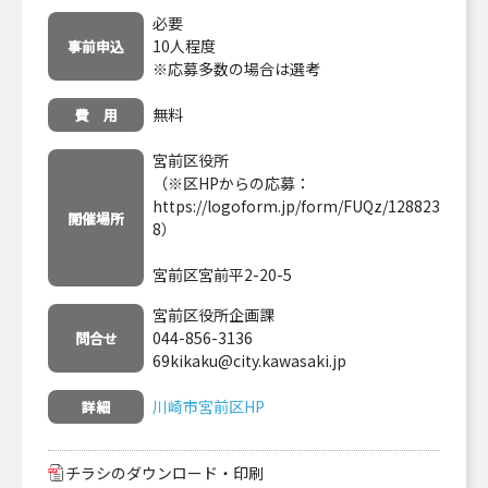
必要
10人程度
事前申込
※応募多数の場合は選考
無料
費 用
宮前区役所
（※区HPからの応募：
https://logoform.jp/form/FUQz/128823
開催場所
8
）
宮前区宮前平2-20-5
宮前区役所企画課
044-856-3136
問合せ
69kikaku@city.kawasaki.jp
川崎市宮前区HP
詳細
チラシのダウンロード・印刷