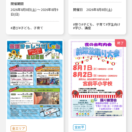
開催期間
2026年8月8日(土) ～ 2026年8月9
開催日
2026年8月8日(土)
日(日)
#祭り
#子ども、子育て
#学生向け
#遊び
#子ども、子育て
#学び、講座
終了
宮前平
全エリア