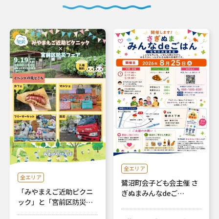
全エリア
全エリア
鷺沼町会子ども会主催 さ
「みやまえご近助ピクニ
ぎぬまみんなdeご…
ック」と「宮前区防災…