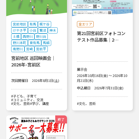
宮前地区
有馬
梶ケ谷
全エリア
けやき平
小台
鷺沼
神木
第21回宮前区フォトコン
土橋
西野川
野川台
テスト作品募集｜2…
野川本町
東有馬
馬絹
南野川
宮崎
宮前平
宮前地区 巡回映画会｜
2026年-宮前区
展示会
2026年10月16日(金) ～ 2026年10
次回開催日
2026年8月1日(土)
月21日(水)
申込期日
2026年7月31日(金)
#子ども、子育て
#コミュニティ、交流
#文化、芸術
#学び、講座
#文化、芸術
終了